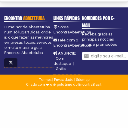
ENCONTRA
ABAETETUBA
LINKS RÁPIDOS
NOVIDADES POR E-
MAIL
O melhor de Abaetetuba
Sobre
num só lugar! Dicas, onde
EncontraAbaetetuba
Receba grátis as
ir, o que fazer, as melhores
principais notícias,
Fale com o
empresas, locais, serviços
dicas e promoções
EncontraAbaetetuba
e muito mais no guia
Encontra Abaetetuba.
ANUNCIE
:
Com
destaque
|
Grátis
Termos
|
Privacidade
|
Sitemap
Criado com ❤️ e ☕ pelo time do EncontraBrasil