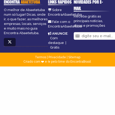
ENCONTRA
ABAETETUBA
LINKS RÁPIDOS
NOVIDADES POR E-
MAIL
O melhor de Abaetetuba
Sobre
num só lugar! Dicas, onde
EncontraAbaetetuba
Receba grátis as
ir, o que fazer, as melhores
principais notícias,
Fale com o
empresas, locais, serviços
dicas e promoções
EncontraAbaetetuba
e muito mais no guia
Encontra Abaetetuba.
ANUNCIE
:
Com
destaque
|
Grátis
Termos
|
Privacidade
|
Sitemap
Criado com ❤️ e ☕ pelo time do EncontraBrasil