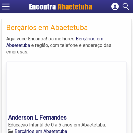
Encontra
Abaetetuba
Cadastrar empresa
Fazer login
Berçários em Abaetetuba
Criar conta
Aqui você Encontra! os melhores
Berçários em
Abaetetuba
e região, com telefone e endereço das
empresas.
Anderson L Fernandes
Educação Infantil de 0 a 5 anos em Abaetetuba.
Berçários em Abaetetuba