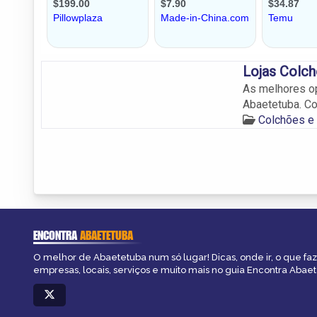
Lojas Colc
As melhores o
Abaetetuba. Co
Colchões e
ENCONTRA
ABAETETUBA
O melhor de Abaetetuba num só lugar! Dicas, onde ir, o que fa
empresas, locais, serviços e muito mais no guia Encontra Abae