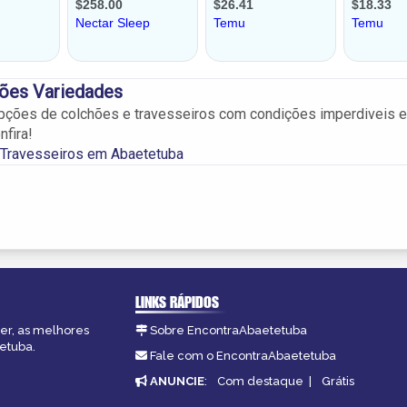
hões Variedades
pções de colchões e travesseiros com condições imperdiveis 
nfira!
 Travesseiros em Abaetetuba
LINKS RÁPIDOS
zer, as melhores
Sobre EncontraAbaetetuba
tetuba.
Fale com o EncontraAbaetetuba
ANUNCIE
:
Com destaque
|
Grátis