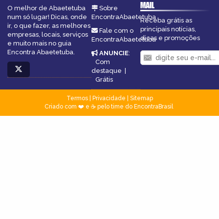
MAIL
O melhor de Abaetetuba
Sobre
num só lugar! Dicas, onde
EncontraAbaetetuba
Receba grátis as
ir, o que fazer, as melhores
principais notícias,
Fale com o
empresas, locais, serviços
dicas e promoções
EncontraAbaetetuba
e muito mais no guia
Encontra Abaetetuba.
ANUNCIE
:
Com
destaque
|
Grátis
Termos
|
Privacidade
|
Sitemap
Criado com ❤️ e ☕ pelo time do EncontraBrasil