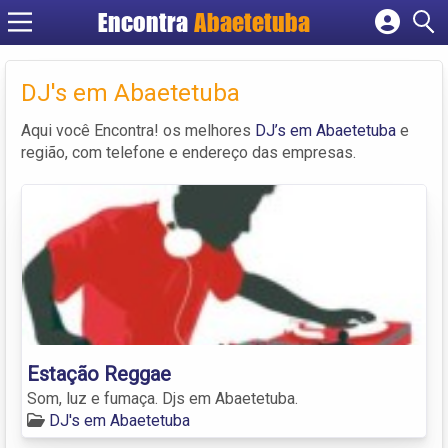
Encontra
Abaetetuba
Cadastrar empresa
Fazer login
DJ's em Abaetetuba
Criar conta
Aqui você Encontra! os melhores
DJ’s em Abaetetuba
e
região, com telefone e endereço das empresas.
Estação Reggae
Som, luz e fumaça. Djs em Abaetetuba.
DJ's em Abaetetuba