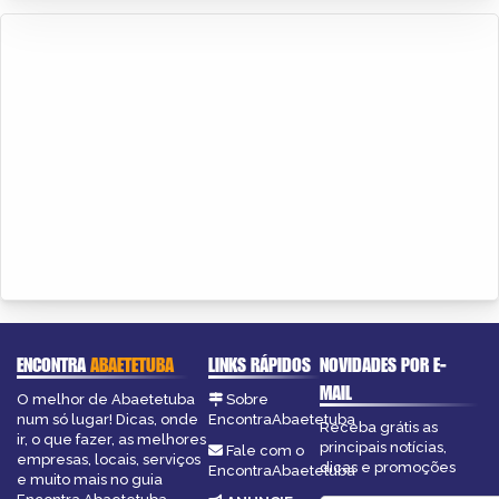
ENCONTRA
ABAETETUBA
LINKS RÁPIDOS
NOVIDADES POR E-
MAIL
O melhor de Abaetetuba
Sobre
num só lugar! Dicas, onde
EncontraAbaetetuba
Receba grátis as
ir, o que fazer, as melhores
principais notícias,
Fale com o
empresas, locais, serviços
dicas e promoções
EncontraAbaetetuba
e muito mais no guia