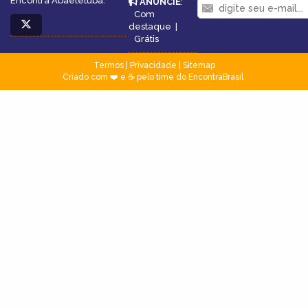
Encontra Abaetetuba.
ANUNCIE
:
Com
destaque
|
Grátis
Termos
|
Privacidade
|
Sitemap
Criado com ❤️ e ☕ pelo time do EncontraBrasil