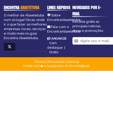
ENCONTRA
ABAETETUBA
LINKS RÁPIDOS
NOVIDADES POR E-
MAIL
O melhor de Abaetetuba
Sobre
num só lugar! Dicas, onde
EncontraAbaetetuba
Receba grátis as
ir, o que fazer, as melhores
principais notícias,
Fale com o
empresas, locais, serviços
dicas e promoções
EncontraAbaetetuba
e muito mais no guia
Encontra Abaetetuba.
ANUNCIE
:
Com
destaque
|
Grátis
Termos
|
Privacidade
|
Sitemap
Criado com ❤️ e ☕ pelo time do EncontraBrasil