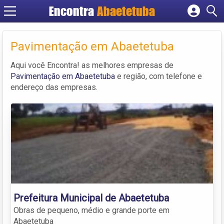
Encontra
Abaetetuba
Cadastrar empresa
Fazer login
Pavimentação em Abaetetuba
Criar conta
Aqui você Encontra! as melhores empresas de
Pavimentação em Abaetetuba
e região, com telefone e
endereço das empresas.
Prefeitura Municipal de Abaetetuba
Obras de pequeno, médio e grande porte em
Abaetetuba