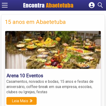
Encontra
Abaetetuba
Cadastrar empresa
Fazer login
15 anos em Abaetetuba
Criar conta
Arena 10 Eventos
Casamentos, noivados e bodas, 15 anos e festas de
aniversário, coffee-break em sua empresa, escolas,
clubes ou Igrejas, festas
Leia Mais