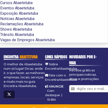
Cursos Abaetetuba
Eventos Abaetetuba
Exposição Abaetetuba
Notícias Abaetetuba
Reclamações Abaetetuba
Shows Abaetetuba
Trânsito Abaetetuba
Vagas de Empregos Abaetetuba
ENCONTRA
ABAETETUBA
LINKS RÁPIDOS
NOVIDADES POR E-
MAIL
O melhor de Abaetetuba
Sobre
num só lugar! Dicas, onde
EncontraAbaetetuba
Receba grátis as
ir, o que fazer, as melhores
principais notícias,
Fale com o
empresas, locais, serviços
dicas e promoções
EncontraAbaetetuba
e muito mais no guia
Encontra Abaetetuba.
ANUNCIE
:
Com
destaque
|
Grátis