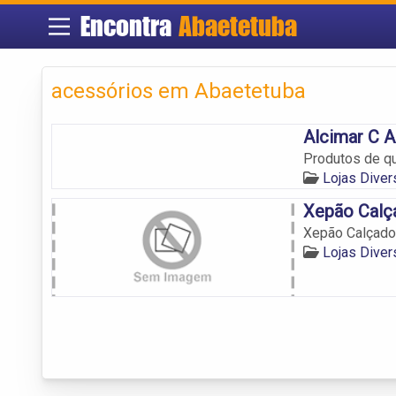
Encontra
Abaetetuba
acessórios em Abaetetuba
Alcimar C A
Produtos de q
Lojas Dive
Xepão Calç
Xepão Calçado
Lojas Dive