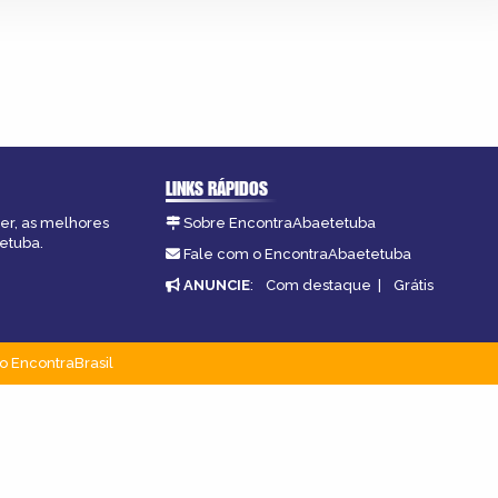
LINKS RÁPIDOS
zer, as melhores
Sobre EncontraAbaetetuba
tetuba.
Fale com o EncontraAbaetetuba
ANUNCIE
:
Com destaque
|
Grátis
o EncontraBrasil