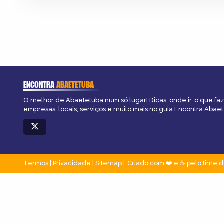
ENCONTRA
ABAETETUBA
O melhor de Abaetetuba num só lugar! Dicas, onde ir, o que fa
empresas, locais, serviços e muito mais no guia Encontra Abae
Termos
|
Privacidade
|
Sitemap
Criado com ❤️ e ☕ pelo time d