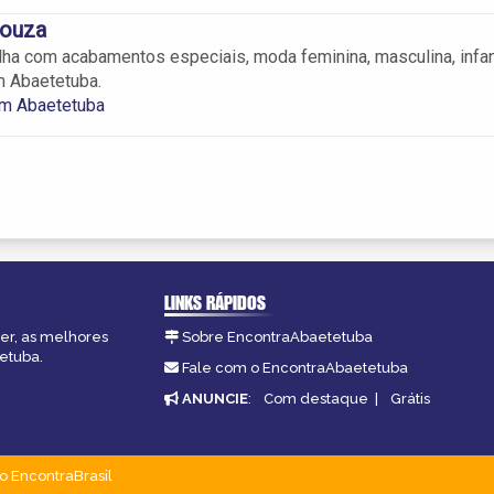
Souza
ha com acabamentos especiais, moda feminina, masculina, infan
m Abaetetuba.
em Abaetetuba
LINKS RÁPIDOS
zer, as melhores
Sobre EncontraAbaetetuba
tetuba.
Fale com o EncontraAbaetetuba
ANUNCIE
:
Com destaque
|
Grátis
o EncontraBrasil