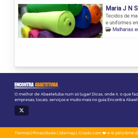
Maria J N 
Tecidos de mal
e uniformes e
Malharias 
ENCONTRA
ABAETETUBA
O melhor de Abaetetuba num só lugar! Dicas, onde ir, o que fa
empresas, locais, serviços e muito mais no guia Encontra Abae
Termos
|
Privacidade
|
Sitemap
Criado com ❤️ e ☕ pelo time d