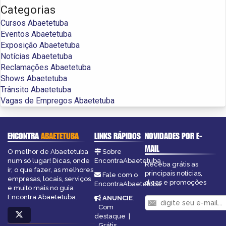
Categorias
Cursos Abaetetuba
Eventos Abaetetuba
Exposição Abaetetuba
Notícias Abaetetuba
Reclamações Abaetetuba
Shows Abaetetuba
Trânsito Abaetetuba
Vagas de Empregos Abaetetuba
ENCONTRA
ABAETETUBA
LINKS RÁPIDOS
NOVIDADES POR E-
MAIL
O melhor de Abaetetuba
Sobre
num só lugar! Dicas, onde
EncontraAbaetetuba
Receba grátis as
ir, o que fazer, as melhores
principais notícias,
Fale com o
empresas, locais, serviços
dicas e promoções
EncontraAbaetetuba
e muito mais no guia
Encontra Abaetetuba.
ANUNCIE
:
Com
destaque
|
Grátis