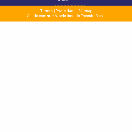
Termos
|
Privacidade
|
Sitemap
Criado com ❤️ e ☕ pelo time do EncontraBrasil