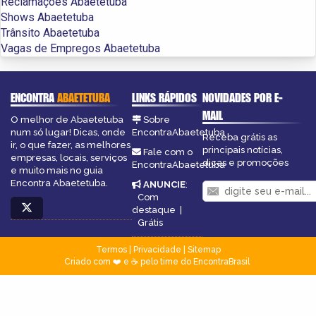
Reclamações Abaetetuba
Shows Abaetetuba
Trânsito Abaetetuba
Vagas de Empregos Abaetetuba
ENCONTRA
ABAETETUBA
LINKS RÁPIDOS
NOVIDADES POR E-
MAIL
O melhor de Abaetetuba
Sobre
num só lugar! Dicas, onde
EncontraAbaetetuba
Receba grátis as
ir, o que fazer, as melhores
principais notícias,
Fale com o
empresas, locais, serviços
dicas e promoções
EncontraAbaetetuba
e muito mais no guia
Encontra Abaetetuba.
ANUNCIE
:
Com
destaque
|
Grátis
Termos
|
Privacidade
|
Sitemap
Criado com ❤️ e ☕ pelo time do EncontraBrasil