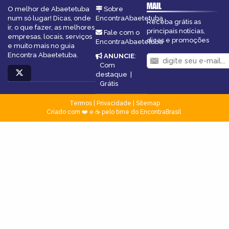
MAIL
O melhor de Abaetetuba
Sobre
num só lugar! Dicas, onde
EncontraAbaetetuba
Receba grátis as
ir, o que fazer, as melhores
principais notícias,
Fale com o
empresas, locais, serviços
dicas e promoções
EncontraAbaetetuba
e muito mais no guia
Encontra Abaetetuba.
ANUNCIE
:
Com
destaque
|
Grátis
Termos
|
Privacidade
|
Sitemap
Criado com ❤️ e ☕ pelo time do EncontraBrasil