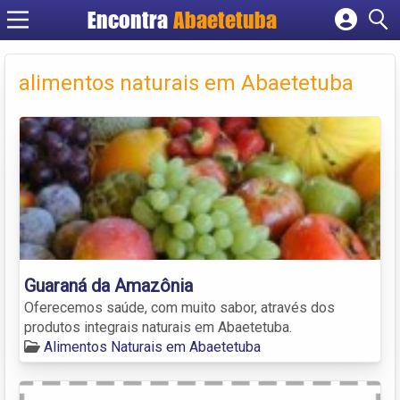
Encontra
Abaetetuba
Cadastrar empresa
Fazer login
alimentos naturais em Abaetetuba
Criar conta
Guaraná da Amazônia
Oferecemos saúde, com muito sabor, através dos
produtos integrais naturais em Abaetetuba.
Alimentos Naturais em Abaetetuba