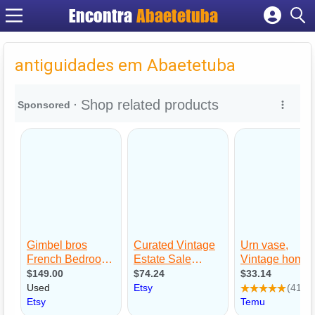
Encontra
Abaetetuba
Cadastrar empresa
Fazer login
antiguidades em Abaetetuba
Criar conta