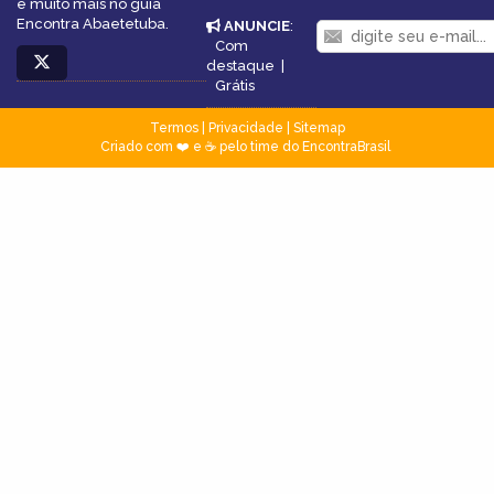
e muito mais no guia
Encontra Abaetetuba.
ANUNCIE
:
Com
destaque
|
Grátis
Termos
|
Privacidade
|
Sitemap
Criado com ❤️ e ☕ pelo time do EncontraBrasil