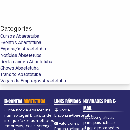
Categorias
Cursos Abaetetuba
Eventos Abaetetuba
Exposição Abaetetuba
Notícias Abaetetuba
Reclamações Abaetetuba
Shows Abaetetuba
Trânsito Abaetetuba
Vagas de Empregos Abaetetuba
ENCONTRA
ABAETETUBA
LINKS RÁPIDOS
NOVIDADES POR E-
MAIL
O melhor de Abaetetuba
Sobre
num só lugar! Dicas, onde
EncontraAbaetetuba
Receba grátis as
ir, o que fazer, as melhores
principais notícias,
Fale com o
empresas, locais, serviços
dicas e promoções
EncontraAbaetetuba