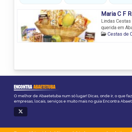
Maria C F R
Lindas Cestas 
querida em Aba
Cestas de 
ENCONTRA
ABAETETUBA
O melhor de Abaetetuba num só lugar! Dicas, onde ir, o que fa
empresas, locais, serviços e muito mais no guia Encontra Abae