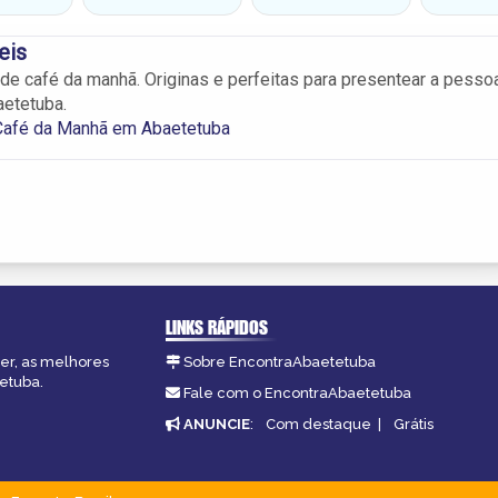
eis
de café da manhã. Originas e perfeitas para presentear a pesso
etetuba.
Café da Manhã em Abaetetuba
LINKS RÁPIDOS
zer, as melhores
Sobre EncontraAbaetetuba
tetuba.
Fale com o EncontraAbaetetuba
ANUNCIE
:
Com destaque
|
Grátis