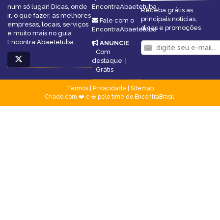
num só lugar! Dicas, onde
EncontraAbaetetuba
Receba grátis as
ir, o que fazer, as melhores
principais notícias,
Fale com o
empresas, locais, serviços
dicas e promoções
EncontraAbaetetuba
e muito mais no guia
Encontra Abaetetuba.
ANUNCIE
:
Com
destaque
|
Grátis
Termos
|
Privacidade
|
Sitemap
Criado com ❤️ e ☕ pelo time do EncontraBrasil