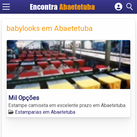
Encontra
Abaetetuba
Cadastrar empresa
Fazer login
babylooks em Abaetetuba
Criar conta
Mil Opções
Estampe camiseta em excelente prazo em Abaetetuba.
Estamparias em Abaetetuba