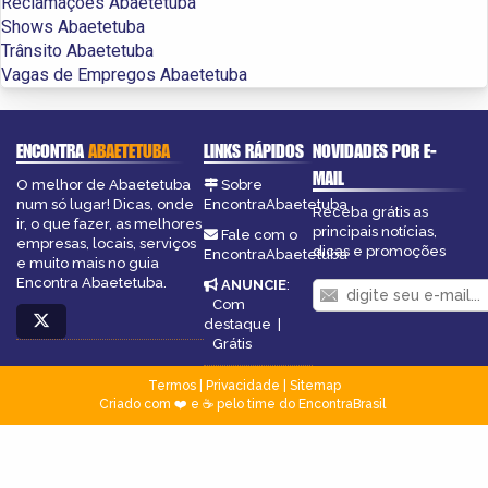
Reclamações Abaetetuba
Shows Abaetetuba
Trânsito Abaetetuba
Vagas de Empregos Abaetetuba
ENCONTRA
ABAETETUBA
LINKS RÁPIDOS
NOVIDADES POR E-
MAIL
O melhor de Abaetetuba
Sobre
num só lugar! Dicas, onde
EncontraAbaetetuba
Receba grátis as
ir, o que fazer, as melhores
principais notícias,
Fale com o
empresas, locais, serviços
dicas e promoções
EncontraAbaetetuba
e muito mais no guia
Encontra Abaetetuba.
ANUNCIE
:
Com
destaque
|
Grátis
Termos
|
Privacidade
|
Sitemap
Criado com ❤️ e ☕ pelo time do EncontraBrasil