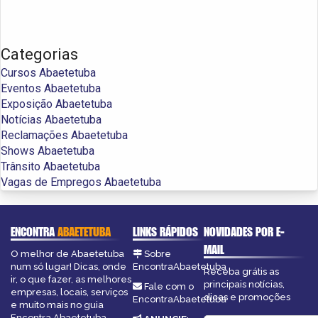
Categorias
Cursos Abaetetuba
Eventos Abaetetuba
Exposição Abaetetuba
Notícias Abaetetuba
Reclamações Abaetetuba
Shows Abaetetuba
Trânsito Abaetetuba
Vagas de Empregos Abaetetuba
ENCONTRA
ABAETETUBA
LINKS RÁPIDOS
NOVIDADES POR E-
MAIL
O melhor de Abaetetuba
Sobre
num só lugar! Dicas, onde
EncontraAbaetetuba
Receba grátis as
ir, o que fazer, as melhores
principais notícias,
Fale com o
empresas, locais, serviços
dicas e promoções
EncontraAbaetetuba
e muito mais no guia
Encontra Abaetetuba.