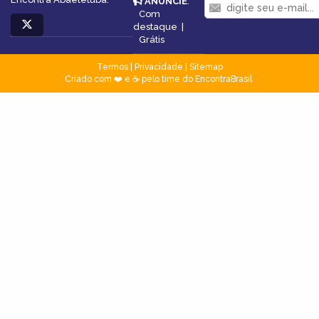
ANUNCIE
:
Com
destaque
|
Grátis
Termos
|
Privacidade
|
Sitemap
Criado com ❤️ e ☕ pelo time do EncontraBrasil