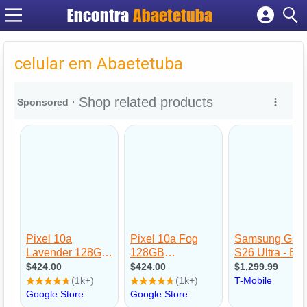
Encontra
Abaetetuba
Cadastrar empresa
Fazer login
celular em Abaetetuba
Criar conta