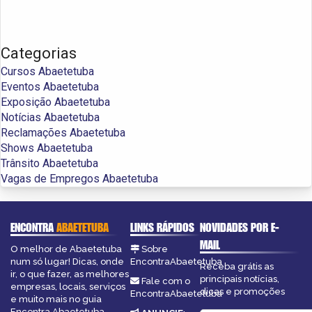
Categorias
Cursos Abaetetuba
Eventos Abaetetuba
Exposição Abaetetuba
Notícias Abaetetuba
Reclamações Abaetetuba
Shows Abaetetuba
Trânsito Abaetetuba
Vagas de Empregos Abaetetuba
ENCONTRA
ABAETETUBA
LINKS RÁPIDOS
NOVIDADES POR E-
MAIL
O melhor de Abaetetuba
Sobre
num só lugar! Dicas, onde
EncontraAbaetetuba
Receba grátis as
ir, o que fazer, as melhores
principais notícias,
Fale com o
empresas, locais, serviços
dicas e promoções
EncontraAbaetetuba
e muito mais no guia
Encontra Abaetetuba.