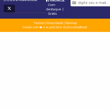
ANUNCIE
:
Com
destaque
|
Grátis
Termos
|
Privacidade
|
Sitemap
Criado com ❤️ e ☕ pelo time do EncontraBrasil