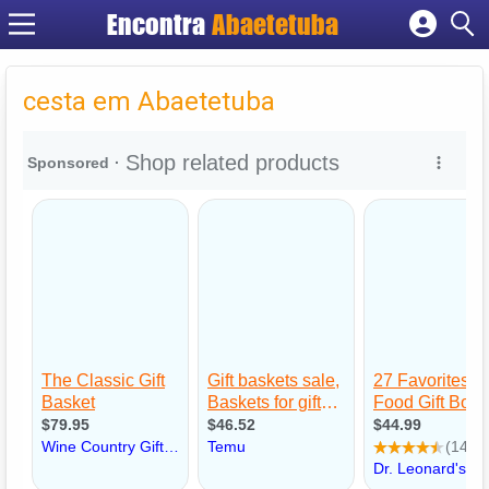
Encontra
Abaetetuba
Cadastrar empresa
Fazer login
cesta em Abaetetuba
Criar conta