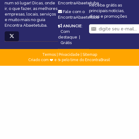
num só lugar! Dicas, onde
EncontraAbaetetuba
Receba grátis as
ir, o que fazer, as melhores
principais notícias,
Fale com o
empresas, locais, serviços
dicas e promoções
EncontraAbaetetuba
e muito mais no guia
Encontra Abaetetuba.
ANUNCIE
:
Com
destaque
|
Grátis
Termos
|
Privacidade
|
Sitemap
Criado com ❤️ e ☕ pelo time do EncontraBrasil