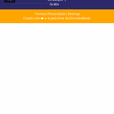
Grátis
Termos
|
Privacidade
|
Sitemap
Criado com ❤️ e ☕ pelo time do EncontraBrasil