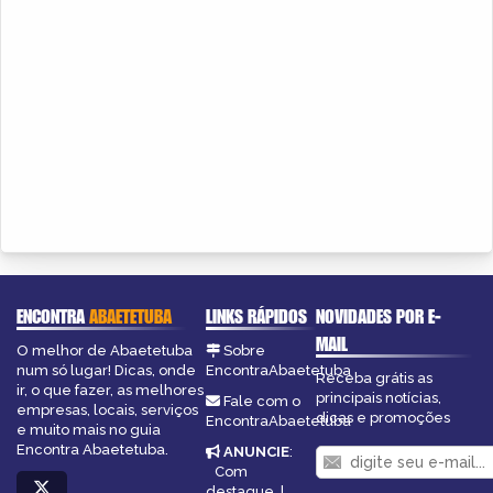
ENCONTRA
ABAETETUBA
LINKS RÁPIDOS
NOVIDADES POR E-
MAIL
O melhor de Abaetetuba
Sobre
num só lugar! Dicas, onde
EncontraAbaetetuba
Receba grátis as
ir, o que fazer, as melhores
principais notícias,
Fale com o
empresas, locais, serviços
dicas e promoções
EncontraAbaetetuba
e muito mais no guia
Encontra Abaetetuba.
ANUNCIE
:
Com
destaque
|