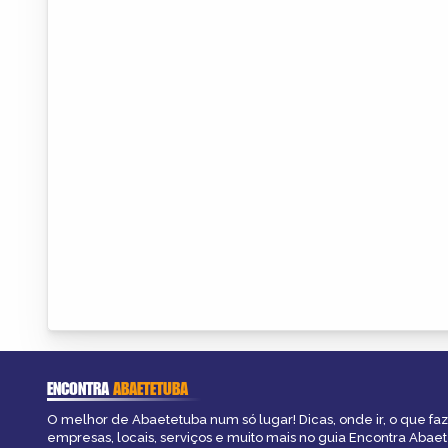
ENCONTRA
ABAETETUBA
O melhor de Abaetetuba num só lugar! Dicas, onde ir, o que fa
empresas, locais, serviços e muito mais no guia Encontra Abae