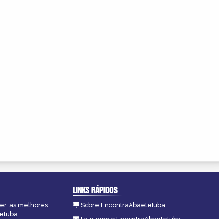
LINKS RÁPIDOS
zer, as melhores
Sobre EncontraAbaetetuba
tetuba.
Fale com o EncontraAbaetetuba