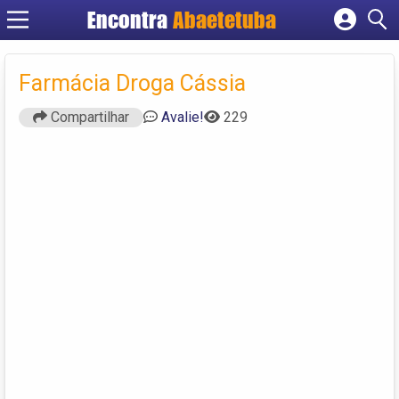
Encontra
Abaetetuba
Cadastrar empresa
Fazer login
Farmácia Droga Cássia
Criar conta
Compartilhar
Avalie!
229