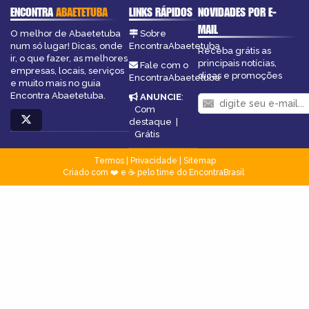
ENCONTRA
ABAETETUBA
LINKS RÁPIDOS
NOVIDADES POR E-
MAIL
O melhor de Abaetetuba
Sobre
num só lugar! Dicas, onde
EncontraAbaetetuba
Receba grátis as
ir, o que fazer, as melhores
principais notícias,
Fale com o
empresas, locais, serviços
dicas e promoções
EncontraAbaetetuba
e muito mais no guia
Encontra Abaetetuba.
ANUNCIE
:
Com
destaque
|
Grátis
Termos
|
Privacidade
|
Sitemap
Criado com ❤️ e ☕ pelo time do EncontraBrasil