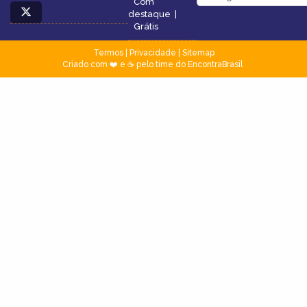
Com
destaque
|
Grátis
Termos
|
Privacidade
|
Sitemap
Criado com ❤️ e ☕ pelo time do EncontraBrasil