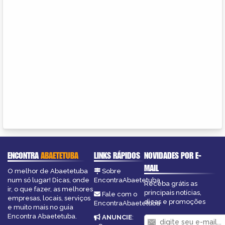
ENCONTRA
ABAETETUBA
LINKS RÁPIDOS
NOVIDADES POR E-
MAIL
O melhor de Abaetetuba
Sobre
num só lugar! Dicas, onde
EncontraAbaetetuba
Receba grátis as
ir, o que fazer, as melhores
principais notícias,
Fale com o
empresas, locais, serviços
dicas e promoções
EncontraAbaetetuba
e muito mais no guia
Encontra Abaetetuba.
ANUNCIE
: