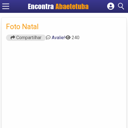
Encontra
Abaetetuba
Cadastrar empresa
Fazer login
Foto Natal
Criar conta
Compartilhar
Avalie!
240