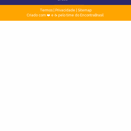
Termos
|
Privacidade
|
Sitemap
Criado com ❤️ e ☕ pelo time do EncontraBrasil