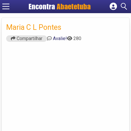
Encontra
Abaetetuba
Cadastrar empresa
Fazer login
Maria C L Pontes
Criar conta
Compartilhar
Avalie!
280