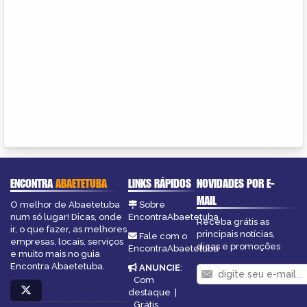
ENCONTRA
ABAETETUBA
LINKS RÁPIDOS
NOVIDADES POR E-
MAIL
O melhor de Abaetetuba
Sobre
num só lugar! Dicas, onde
EncontraAbaetetuba
Receba grátis as
ir, o que fazer, as melhores
principais notícias,
Fale com o
empresas, locais, serviços
dicas e promoções
EncontraAbaetetuba
e muito mais no guia
Encontra Abaetetuba.
ANUNCIE
:
Com
destaque
|
Grátis