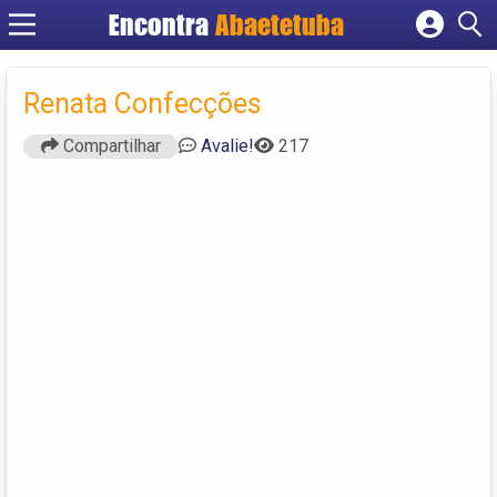
Encontra
Abaetetuba
Cadastrar empresa
Fazer login
Renata Confecções
Criar conta
Compartilhar
Avalie!
217