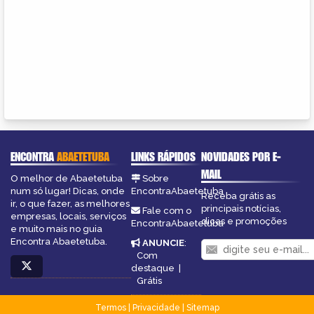
ENCONTRA
ABAETETUBA
LINKS RÁPIDOS
NOVIDADES POR E-
MAIL
O melhor de Abaetetuba
Sobre
num só lugar! Dicas, onde
EncontraAbaetetuba
Receba grátis as
ir, o que fazer, as melhores
principais notícias,
Fale com o
empresas, locais, serviços
dicas e promoções
EncontraAbaetetuba
e muito mais no guia
Encontra Abaetetuba.
ANUNCIE
:
Com
destaque
|
Grátis
Termos
|
Privacidade
|
Sitemap