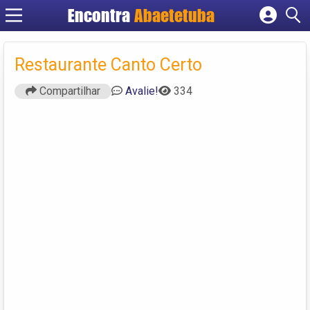
Encontra
Abaetetuba
Cadastrar empresa
Fazer login
Restaurante Canto Certo
Criar conta
Compartilhar
Avalie!
334