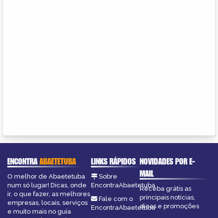
ENCONTRA
ABAETETUBA
LINKS RÁPIDOS
NOVIDADES POR E-
MAIL
O melhor de Abaetetuba
Sobre
num só lugar! Dicas, onde
EncontraAbaetetuba
Receba grátis as
ir, o que fazer, as melhores
principais notícias,
Fale com o
empresas, locais, serviços
dicas e promoções
EncontraAbaetetuba
e muito mais no guia