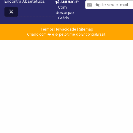
Encontra Abaetetuba.
ANUNCIE
:
Com
destaque
|
Grátis
Termos
|
Privacidade
|
Sitemap
Criado com ❤️ e ☕ pelo time do EncontraBrasil