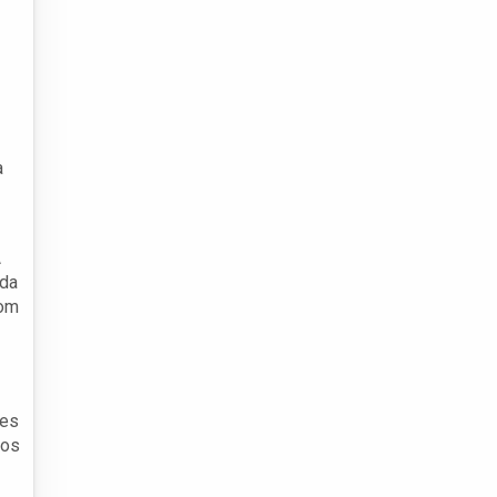
a
A
 da
com
res
dos