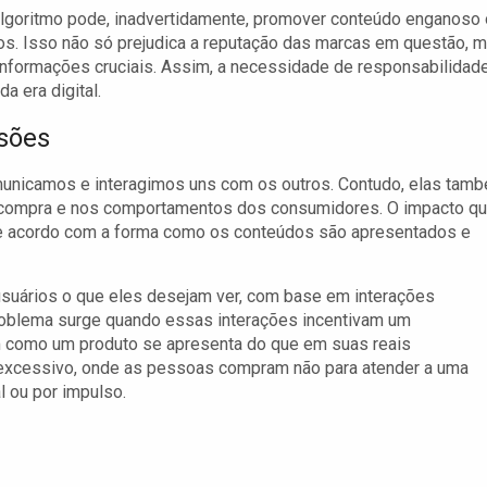
algoritmo pode, inadvertidamente, promover conteúdo enganoso
ios. Isso não só prejudica a reputação das marcas em questão, 
informações cruciais. Assim, a necessidade de responsabilidad
a era digital.
isões
municamos e interagimos uns com os outros. Contudo, elas tam
 compra e nos comportamentos dos consumidores. O impacto q
e acordo com a forma como os conteúdos são apresentados e
 usuários o que eles desejam ver, com base em interações
problema surge quando essas interações incentivam um
 como um produto se apresenta do que em suas reais
 excessivo, onde as pessoas compram não para atender a uma
 ou por impulso.