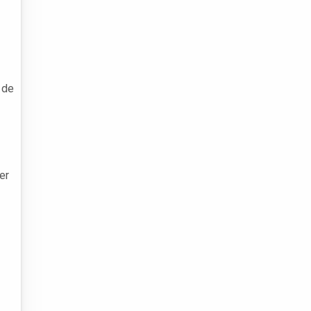
 de
er