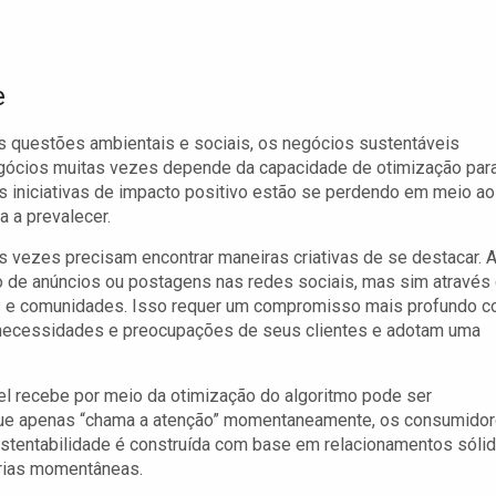
e
s questões ambientais e sociais, os negócios sustentáveis
egócios muitas vezes depende da capacidade de otimização par
 iniciativas de impacto positivo estão se perdendo em meio ao
a a prevalecer.
 vezes precisam encontrar maneiras criativas de se destacar. 
o de anúncios ou postagens nas redes sociais, mas sim através
s e comunidades. Isso requer um compromisso mais profundo 
 necessidades e preocupações de seus clientes e adotam uma
vel recebe por meio da otimização do algoritmo pode ser
 que apenas “chama a atenção” momentaneamente, os consumido
ustentabilidade é construída com base em relacionamentos sóli
árias momentâneas.