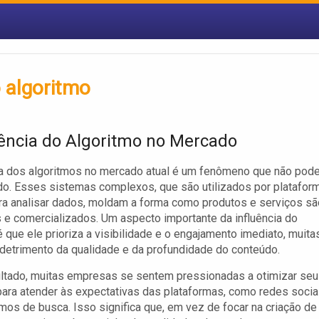
o algoritmo
uência do Algoritmo no Mercado
ia dos algoritmos no mercado atual é um fenômeno que não pod
do. Esses sistemas complexos, que são utilizados por platafor
ara analisar dados, moldam a forma como produtos e serviços sã
 e comercializados. Um aspecto importante da influência do
é que ele prioriza a visibilidade e o engajamento imediato, muita
etrimento da qualidade e da profundidade do conteúdo.
ltado, muitas empresas se sentem pressionadas a otimizar seu
ara atender às expectativas das plataformas, como redes socia
os de busca. Isso significa que, em vez de focar na criação de