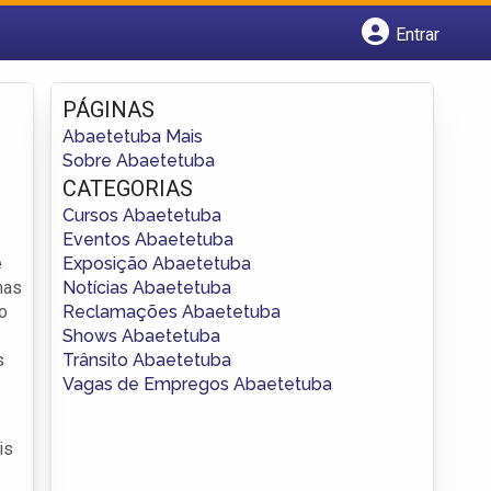
Entrar
Cadastrar empresa
Fazer login
PÁGINAS
Criar conta
Abaetetuba Mais
Sobre Abaetetuba
CATEGORIAS
Cursos Abaetetuba
Eventos Abaetetuba
Exposição Abaetetuba
e
Notícias Abaetetuba
mas
Reclamações Abaetetuba
o
Shows Abaetetuba
Trânsito Abaetetuba
s
Vagas de Empregos Abaetetuba
is