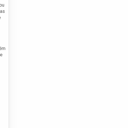
 ou
mas
e
bém
ue