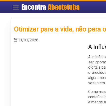
Encontra
Abaetetuba
Otimizar para a vida, não para 
11/01/2026
A Infl
A influênc
ser ignora
digitais p
oferecidos
algoritmo 
vezes em d
Como resu
conteúdo p
e mecanism