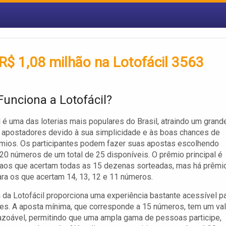
R$ 1,08 milhão na Lotofácil 3563
unciona a Lotofácil?
l é uma das loterias mais populares do Brasil, atraindo um grand
 apostadores devido à sua simplicidade e às boas chances de
mios. Os participantes podem fazer suas apostas escolhendo
 20 números de um total de 25 disponíveis. O prêmio principal é
 aos que acertam todas as 15 dezenas sorteadas, mas há prêmi
a os que acertam 14, 13, 12 e 11 números.
a da Lotofácil proporciona uma experiência bastante acessível p
es. A aposta mínima, que corresponde a 15 números, tem um val
azoável, permitindo que uma ampla gama de pessoas participe,