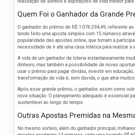
realização de sonhos e aspirações de vida melhor para 
Quem Foi o Ganhador da Grande Pr
O ganhador do prêmio de R$ 1.076.294,49, referente ao 
tendo feito uma aposta simples com 15 números através
popularidade das apostas online, que tornam a participa
necessidade de ir até uma casa lotérica para realizar a 
A vida de um ganhador de loteria instantaneamente muda
dinheiro, mas também a possibilidade de novas oportun
usar o prêmio para pagar dívidas, investir em educação,
transformação de vida é, sem dúvida, o que atrai muito
Após esse grande prêmio, o ganhador, assim como outro
nova situação. O planejamento adequado é essencial par
sustentável ao longo do tempo.
Outras Apostas Premidas na Mesma
No mesmo sorteio, além do ganhador principal, milhare
apostas acertaram 14 números, cada uma levando R$ 60