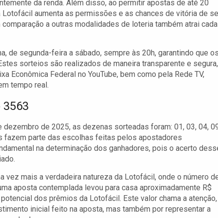
temente da renda. Além disso, ao permitir apostas de até 20
 Lotofácil aumenta as permissões e as chances de vitória de s
 comparação a outras modalidades de loteria também atrai cada
a, de segunda-feira a sábado, sempre às 20h, garantindo que o
 Estes sorteios são realizados de maneira transparente e segura,
 Caixa Econômica Federal no YouTube, bem como pela Rede TV,
em tempo real.
 3563
e dezembro de 2025, as dezenas sorteadas foram: 01, 03, 04, 09
ros fazem parte das escolhas feitas pelos apostadores
ndamental na determinação dos ganhadores, pois o acerto des
iado.
a vez mais a verdadeira natureza da Lotofácil, onde o número d
 uma aposta contemplada levou para casa aproximadamente R$
potencial dos prêmios da Lotofácil. Este valor chama a atenção,
imento inicial feito na aposta, mas também por representar a