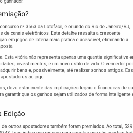
o ganhador.
emiação?
concurso nº 3563 da Lotofácil, é oriundo do Rio de Janeiro/RJ,
 de canais eletrônicos. Este detalhe ressalta a crescente
ção em jogos de loteria mais prática e acessível, eliminando a
aposta.
. Esta vitória não representa apenas uma quantia significativa 
idades, investimentos, e um novo estilo de vida. O vencedor po
 adquirir bens e, possivelmente, até realizar sonhos antigos. Es
s apostadores ao jogo.
s, deve estar ciente das implicações legais e financeiras de s
a garantir que os ganhos sejam utilizados de forma inteligente 
 Edição
s de outros apostadores também foram premiados. Ao total, 529
9,43. Isso indica que mesmo para apostas que não acertam to