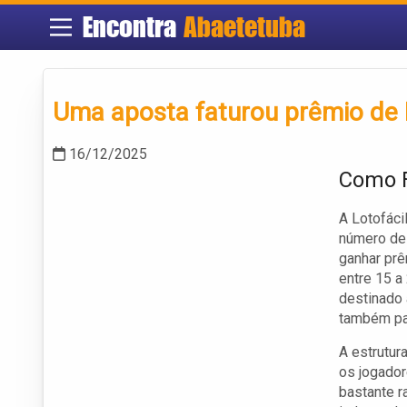
Encontra
Abaetetuba
Uma aposta faturou prêmio de 
16/12/2025
Como F
A Lotofáci
número de
ganhar prê
entre 15 a
destinado
também par
A estrutur
os jogador
bastante r