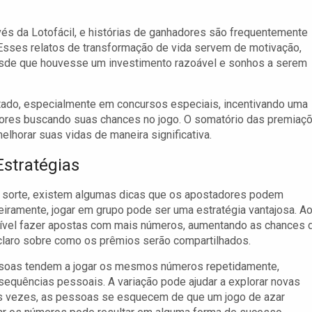
avés da Lotofácil, e histórias de ganhadores são frequentemente
r. Esses relatos de transformação de vida servem de motivação,
desde que houvesse um investimento razoável e sonhos a serem
tado, especialmente em concursos especiais, incentivando uma
adores buscando suas chances no jogo. O somatório das premiaç
horar suas vidas de maneira significativa.
Estratégias
e sorte, existem algumas dicas que os apostadores podem
eiramente, jogar em grupo pode ser uma estratégia vantajosa. A
ossível fazer apostas com mais números, aumentando as chances 
 claro sobre como os prêmios serão compartilhados.
essoas tendem a jogar os mesmos números repetidamente,
equências pessoais. A variação pode ajudar a explorar novas
s vezes, as pessoas se esquecem de que um jogo de azar