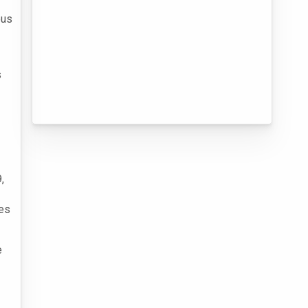
eus
s
,
ses
e