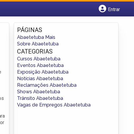
Entrar
Cadastrar empresa
Fazer login
PÁGINAS
Criar conta
Abaetetuba Mais
Sobre Abaetetuba
CATEGORIAS
Cursos Abaetetuba
Eventos Abaetetuba
Exposição Abaetetuba
e
Notícias Abaetetuba
Reclamações Abaetetuba
Shows Abaetetuba
Trânsito Abaetetuba
os
Vagas de Empregos Abaetetuba
ara
or