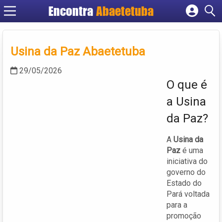
Encontra
Abaetetuba
Cadastrar empresa
Fazer login
Usina da Paz Abaetetuba
Criar conta
29/05/2026
O que é
a Usina
da Paz?
A
Usina da
Paz
é uma
iniciativa do
governo do
Estado do
Pará voltada
para a
promoção