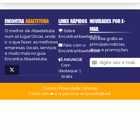
ENCONTRA
ABAETETUBA
LINKS RÁPIDOS
NOVIDADES POR E-
MAIL
O melhor de Abaetetuba
Sobre
num só lugar! Dicas, onde
EncontraAbaetetuba
Receba grátis as
ir, o que fazer, as melhores
principais notícias,
Fale com o
empresas, locais, serviços
dicas e promoções
EncontraAbaetetuba
e muito mais no guia
Encontra Abaetetuba.
ANUNCIE
:
Com
destaque
|
Grátis
Termos
|
Privacidade
|
Sitemap
Criado com ❤️ e ☕ pelo time do EncontraBrasil