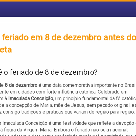
m feriado em 8 de dezembro antes d
leta
é o feriado de 8 de dezembro?
 de
8 de dezembro
é uma data comemorativa importante no Brasil
nte em cidades com forte influência católica. Celebrado em
m à
Imaculada Conceição
, um princípio fundamental da fé católi
e a concepção de Maria, mãe de Jesus, sem pecado original, e
az consigo tradições e práticas que variam de região para região.
 a Imaculada Conceição é uma festividade que reflete a devoção
à figura da Virgem Maria. Embora o feriado não seja nacional,