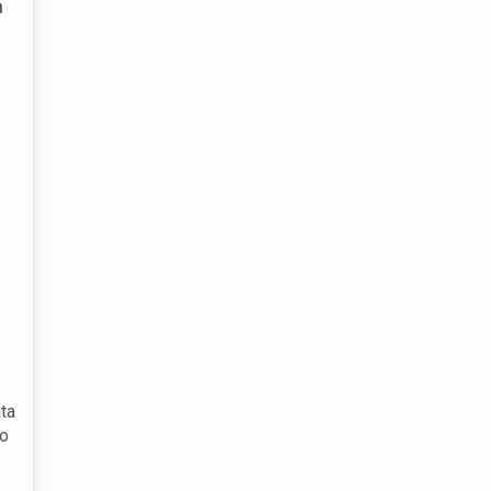
a
ta
to