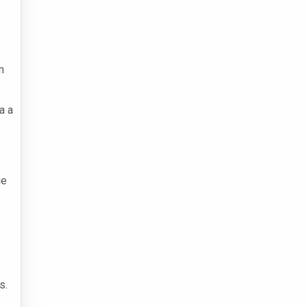
m
a a
ue
s.