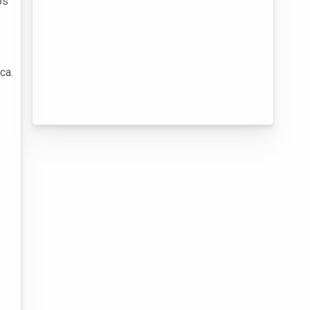
os
ca.