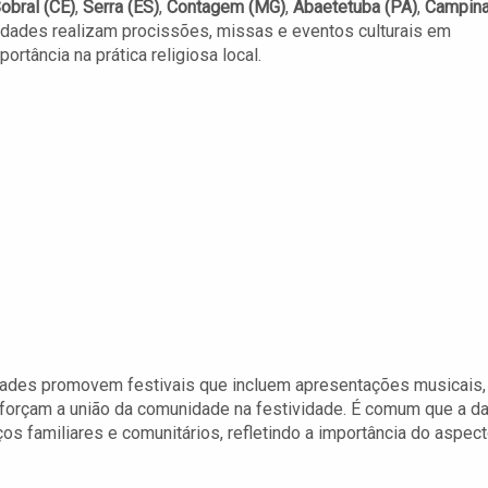
obral (CE)
,
Serra (ES)
,
Contagem (MG)
,
Abaetetuba (PA)
,
Campin
lidades realizam procissões, missas e eventos culturais em
tância na prática religiosa local.
dades promovem festivais que incluem apresentações musicais,
 reforçam a união da comunidade na festividade. É comum que a da
s familiares e comunitários, refletindo a importância do aspec