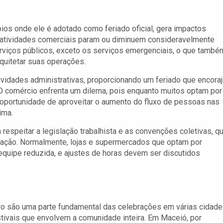
os onde ele é adotado como feriado oficial, gera impactos
as atividades comerciais param ou diminuem consideravelmente
erviços públicos, exceto os serviços emergenciais, o que també
quitetar suas operações.
vidades administrativas, proporcionando um feriado que encoraj
 O comércio enfrenta um dilema, pois enquanto muitos optam por
a oportunidade de aproveitar o aumento do fluxo de pessoas nas
ima.
espeitar a legislação trabalhista e as convenções coletivas, q
eração. Normalmente, lojas e supermercados que optam por
equipe reduzida, e ajustes de horas devem ser discutidos
ro são uma parte fundamental das celebrações em várias cidade
tivais que envolvem a comunidade inteira. Em Maceió, por