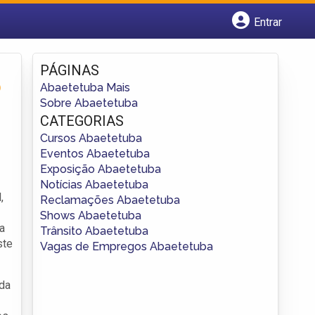
Entrar
Cadastrar empresa
Fazer login
PÁGINAS
Criar conta
o
Abaetetuba Mais
Sobre Abaetetuba
CATEGORIAS
Cursos Abaetetuba
Eventos Abaetetuba
Exposição Abaetetuba
Notícias Abaetetuba
,
Reclamações Abaetetuba
Shows Abaetetuba
ca
Trânsito Abaetetuba
ste
Vagas de Empregos Abaetetuba
 da