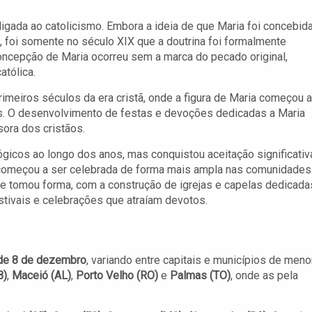
igada ao catolicismo. Embora a ideia de que Maria foi concebid
, foi somente no século XIX que a doutrina foi formalmente
concepção de Maria ocorreu sem a marca do pecado original,
atólica.
meiros séculos da era cristã, onde a figura de Maria começou a
éis. O desenvolvimento de festas e devoções dedicadas a Maria
ora dos cristãos.
gicos ao longo dos anos, mas conquistou aceitação significativ
ta começou a ser celebrada de forma mais ampla nas comunidades
e tomou forma, com a construção de igrejas e capelas dedicada
stivais e celebrações que atraíam devotos.
 de 8 de dezembro
, variando entre capitais e municípios de meno
B)
,
Maceió (AL)
,
Porto Velho (RO)
e
Palmas (TO)
, onde as pela