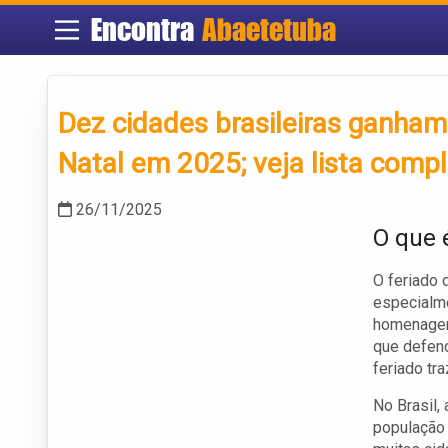
Encontra
Abaetetuba
Dez cidades brasileiras ganha
Natal em 2025; veja lista comp
26/11/2025
O que 
O feriado
especialme
homenage
que defend
feriado tr
No Brasil,
população 