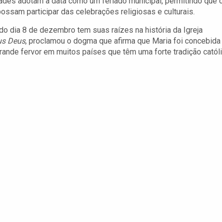
ades adotam a data como um feriado municipal, permitindo que 
ossam participar das celebrações religiosas e culturais.
do dia 8 de dezembro tem suas raízes na história da Igreja
us Deus
, proclamou o dogma que afirma que Maria foi concebida
ande fervor em muitos países que têm uma forte tradição católi