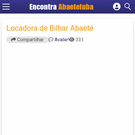
Encontra
Abaetetuba
Cadastrar empresa
Fazer login
Locadora de Bilhar Abaeté
Criar conta
Compartilhar
Avalie!
331