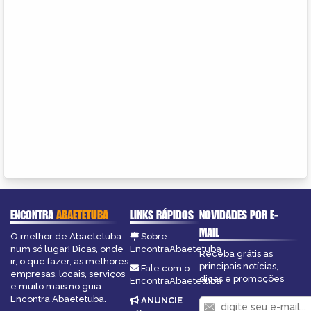
ENCONTRA
ABAETETUBA
LINKS RÁPIDOS
NOVIDADES POR E-
MAIL
O melhor de Abaetetuba
Sobre
num só lugar! Dicas, onde
EncontraAbaetetuba
Receba grátis as
ir, o que fazer, as melhores
principais notícias,
Fale com o
empresas, locais, serviços
dicas e promoções
EncontraAbaetetuba
e muito mais no guia
Encontra Abaetetuba.
ANUNCIE
: