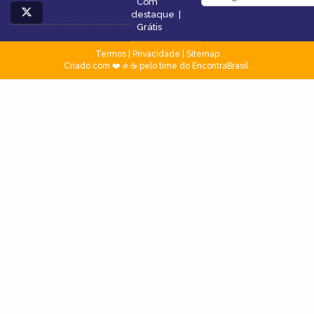
Com
destaque
|
Grátis
Termos
|
Privacidade
|
Sitemap
Criado com ❤️ e ☕ pelo time do EncontraBrasil