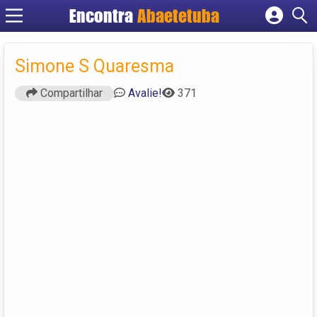
Encontra
Abaetetuba
Cadastrar empresa
Fazer login
Simone S Quaresma
Criar conta
Compartilhar
Avalie!
371