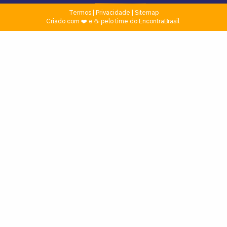
Termos
|
Privacidade
|
Sitemap
Criado com ❤️ e ☕ pelo time do EncontraBrasil