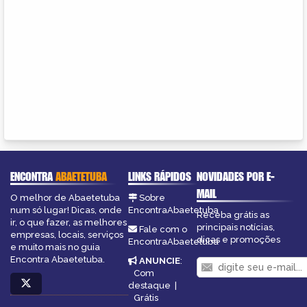
ENCONTRA
ABAETETUBA
LINKS RÁPIDOS
NOVIDADES POR E-
MAIL
O melhor de Abaetetuba
Sobre
num só lugar! Dicas, onde
EncontraAbaetetuba
Receba grátis as
ir, o que fazer, as melhores
principais notícias,
Fale com o
empresas, locais, serviços
dicas e promoções
EncontraAbaetetuba
e muito mais no guia
Encontra Abaetetuba.
ANUNCIE
:
Com
destaque
|
Grátis