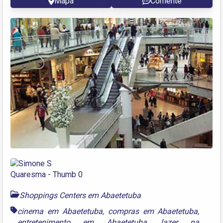
Mapa
Comente
Shoppings Centers em Abaetetuba
cinema em Abaetetuba
,
compras em Abaetetuba
,
entretenimento em Abaetetuba
,
lazer na