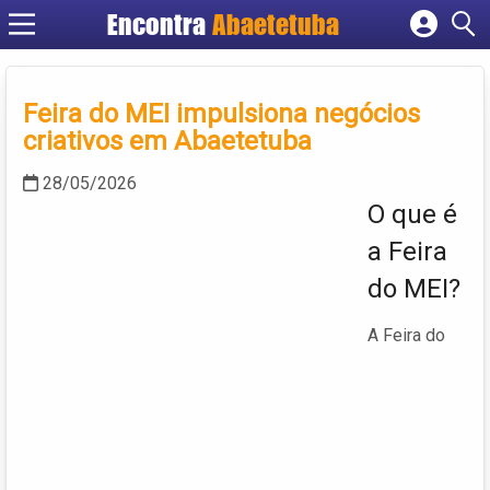
Encontra
Abaetetuba
Cadastrar empresa
Fazer login
Feira do MEI impulsiona negócios
Criar conta
criativos em Abaetetuba
28/05/2026
O que é
a Feira
do MEI?
A Feira do