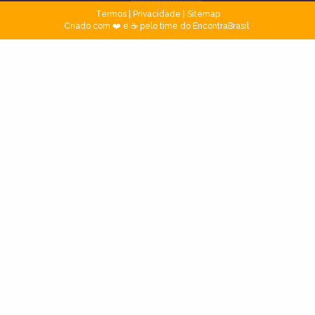
Termos
|
Privacidade
|
Sitemap
Criado com ❤️ e ☕ pelo time do EncontraBrasil