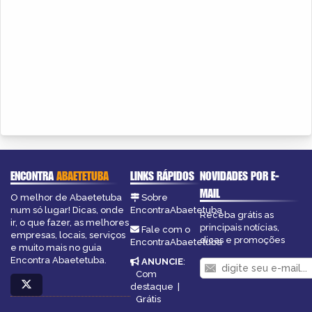
ENCONTRA
ABAETETUBA
LINKS RÁPIDOS
NOVIDADES POR E-
MAIL
O melhor de Abaetetuba
Sobre
num só lugar! Dicas, onde
EncontraAbaetetuba
Receba grátis as
ir, o que fazer, as melhores
principais notícias,
Fale com o
empresas, locais, serviços
dicas e promoções
EncontraAbaetetuba
e muito mais no guia
Encontra Abaetetuba.
ANUNCIE
:
Com
destaque
|
Grátis